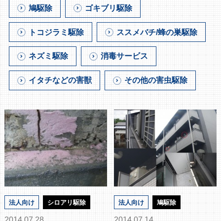
鳩駆除
ゴキブリ駆除
トコジラミ駆除
ススメバチ/蜂の巣駆除
ネズミ駆除
消毒サービス
イタチなどの害獣
その他の害虫駆除
法人向け
シロアリ駆除
法人向け
鳩駆除
2014.07.28
2014.07.14