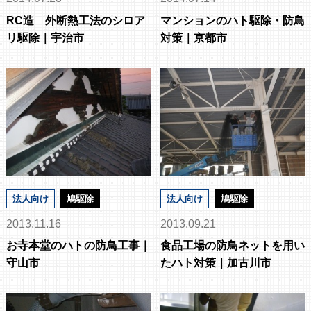
RC造 外断熱工法のシロア
マンションのハト駆除・防鳥
リ駆除｜宇治市
対策｜京都市
法人向け
鳩駆除
法人向け
鳩駆除
2013.11.16
2013.09.21
お寺本堂のハトの防鳥工事｜
食品工場の防鳥ネットを用い
守山市
たハト対策｜加古川市