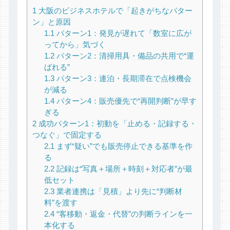
1
大阪のビジネスホテルで「起きがちなパター
ン」と原因
1.1
パターン1：発見が遅れて「数室に広が
ってから」気づく
1.2
パターン2：清掃用具・備品の共用で“運
ばれる”
1.3
パターン3：連泊・長期滞在で点検機会
が減る
1.4
パターン4：販売優先で“再開判断”が早す
ぎる
2
成功パターン1：初動を「止める・記録する・
つなぐ」で固定する
2.1
まず“疑い”でも販売停止できる基準を作
る
2.2
記録は“写真＋場所＋時刻＋対応者”が最
低セット
2.3
業者連携は「見積」より先に“判断材
料”を渡す
2.4
“客移動・返金・代替”の判断ラインを一
本化する