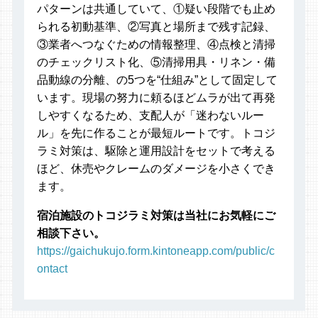
パターンは共通していて、①疑い段階でも止め
られる初動基準、②写真と場所まで残す記録、
③業者へつなぐための情報整理、④点検と清掃
のチェックリスト化、⑤清掃用具・リネン・備
品動線の分離、の5つを“仕組み”として固定して
います。現場の努力に頼るほどムラが出て再発
しやすくなるため、支配人が「迷わないルー
ル」を先に作ることが最短ルートです。トコジ
ラミ対策は、駆除と運用設計をセットで考える
ほど、休売やクレームのダメージを小さくでき
ます。
宿泊施設のトコジラミ対策は当社にお気軽にご
相談下さい。
https://gaichukujo.form.kintoneapp.com/public/c
ontact