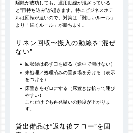
駆除が成功しても、運用動線が混ざっている
と“再持ち込み”が起きます。特にビジネスホテ
ルは回転が速いので、対策は「難しいルール」
より「続くルール」が勝ちます。
リネン回収〜搬入の動線を“混ぜ
ない”
回収袋は必ず口を縛る（途中で開けない）
未処理／処理済みの置き場を分ける（表示
をつける）
床置きをゼロにする（床置きは拾って運び
やすい）
これだけでも再発疑いの頻度が下がりま
す。
貸出備品は“返却後フロー”を固