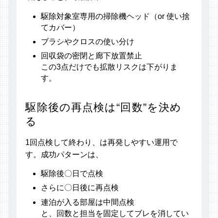
駆除対象室専用の掃除機ヘッド（or 使い捨
てカバー）
ブラシやクロスの使い分け
回収袋の密閉と廊下放置禁止
この3点だけでも拡散リスクは下がりま
す。
駆除後の再点検は“回数”を決め
る
1回点検して終わり、は再発しやすい運用で
す。成功パターンは、
駆除後〇日で点検
さらに〇日後に再点検
連泊が入る部屋は中間点検
と、回数と担当を固定してブレを消してい