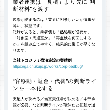
業者連携は「見積」より先に“判
断材料”を渡す
現場が詰まるのは「業者に相談したいが情報が
薄い」状態です。
記録があると、業者側も「熱処理が必要か」
「対象室＋周辺室か」「再点検を何回にする
か」を組み立てやすく、結果的に復旧が早くな
ります。
当社トコジラミ宿泊施設の実績例
https://gaichukujo.jp/works/corp-bedbug/
“客移動・返金・代替”の判断ライ
ンを一本化する
支配人が決める／当直責任者が決める／本部承
認が必要、など判断ラインが曖昧だと初動が遅