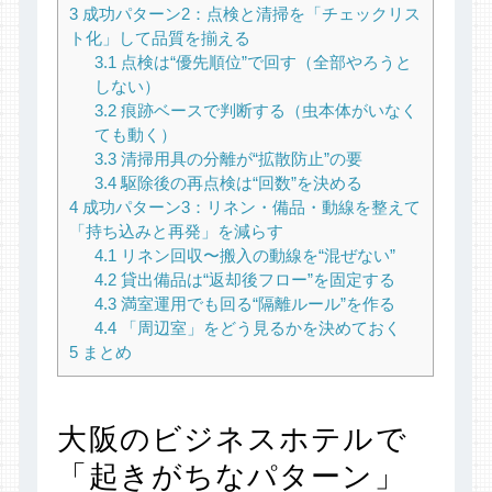
3
成功パターン2：点検と清掃を「チェックリス
ト化」して品質を揃える
3.1
点検は“優先順位”で回す（全部やろうと
しない）
3.2
痕跡ベースで判断する（虫本体がいなく
ても動く）
3.3
清掃用具の分離が“拡散防止”の要
3.4
駆除後の再点検は“回数”を決める
4
成功パターン3：リネン・備品・動線を整えて
「持ち込みと再発」を減らす
4.1
リネン回収〜搬入の動線を“混ぜない”
4.2
貸出備品は“返却後フロー”を固定する
4.3
満室運用でも回る“隔離ルール”を作る
4.4
「周辺室」をどう見るかを決めておく
5
まとめ
大阪のビジネスホテルで
「起きがちなパターン」