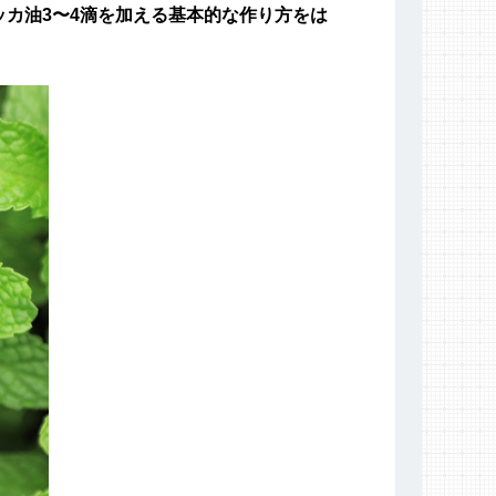
ッカ油3〜4滴を加える基本的な作り方をは