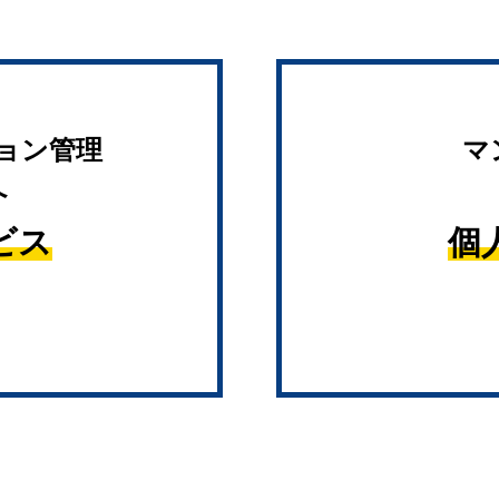
ョン管理
マ
へ
ビス
個