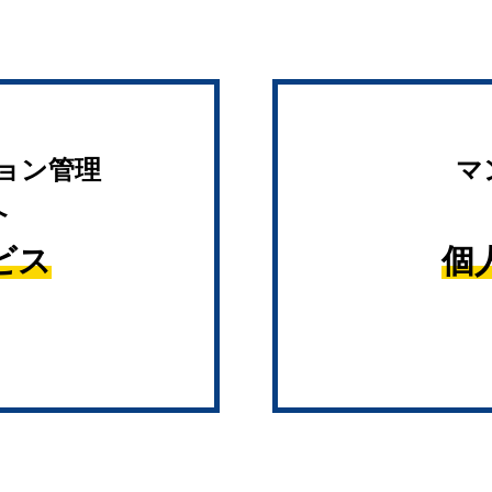
ョン管理
マ
へ
ビス
個