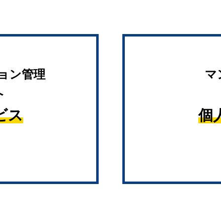
ョン管理
マ
へ
ビス
個