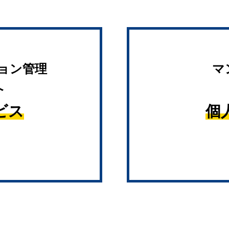
ョン管理
マ
へ
ビス
個