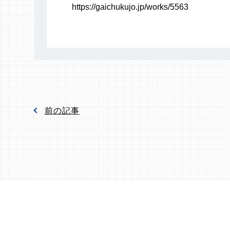
https://gaichukujo.jp/works/5563
前の記事