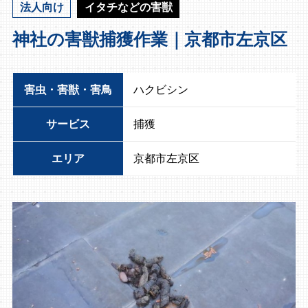
法人向け
イタチなどの害獣
神社の害獣捕獲作業｜京都市左京区
害虫・害獣・害鳥
ハクビシン
サービス
捕獲
エリア
京都市左京区