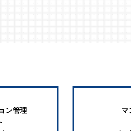
ョン管理
マ
へ