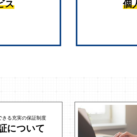
ビス
個
できる充実の
保証制度
証について