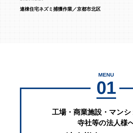
連棟住宅ネズミ捕獲作業／京都市北区
MENU
01
工場・商業施設・マンシ
寺社等の法人様