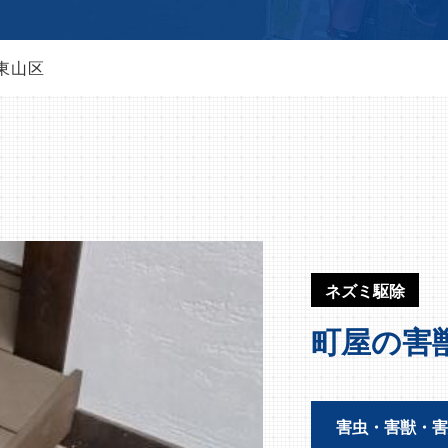
東山区
ネズミ駆除
町屋の害
害虫・害獣・害