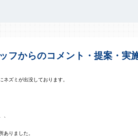
ッフからの
コメント・提案・
実
にネズミが出没しております。
、、
所ありました。