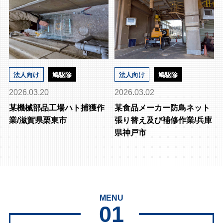
法人向け
鳩駆除
法人向け
鳩駆除
2026.03.20
2026.03.02
某機械部品工場ハト捕獲作
某食品メーカー防鳥ネット
業/滋賀県栗東市
張り替え及び補修作業/兵庫
県神戸市
MENU
01