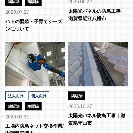
2026.06.22
鳩駆除
鳩駆除
太陽光パネルの防鳥工事｜
2026.07.27
滋賀県近江八幡市
ハトの繫殖・子育てシーズ
ンについて
法人向け
個人向け
鳩駆除
2025.10.27
鳩駆除
鳩駆除
太陽光パネル防鳥工事｜滋
2026.01.31
賀県守山市
工場内防鳥ネット交換作業/