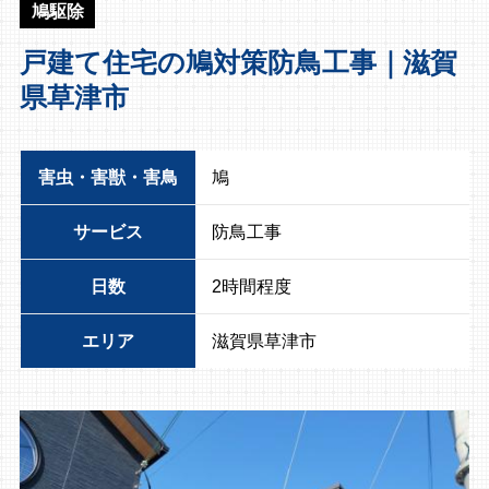
鳩駆除
戸建て住宅の鳩対策防鳥工事｜滋賀
県草津市
害虫・害獣・害鳥
鳩
サービス
防鳥工事
日数
2時間程度
エリア
滋賀県草津市