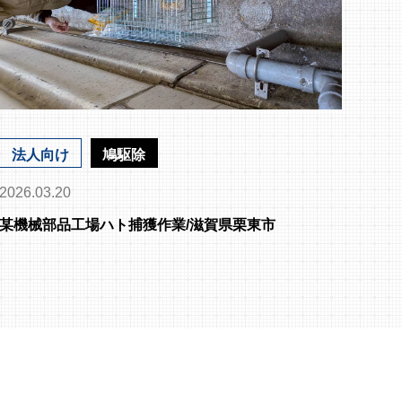
法人向け
鳩駆除
2026.03.20
某機械部品工場ハト捕獲作業/滋賀県栗東市