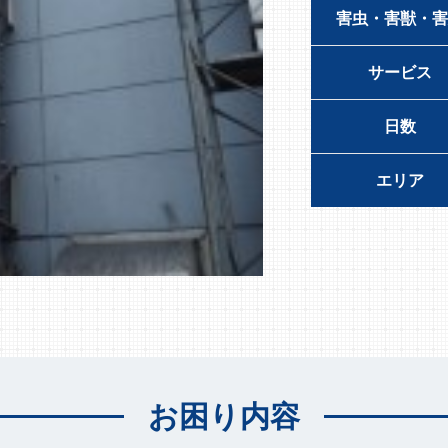
害虫・害獣・害
サービス
日数
エリア
お困り内容