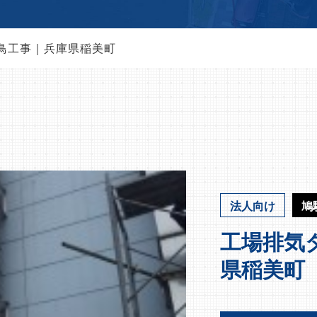
鳥工事｜兵庫県稲美町
法人向け
鳩
工場排気
県稲美町