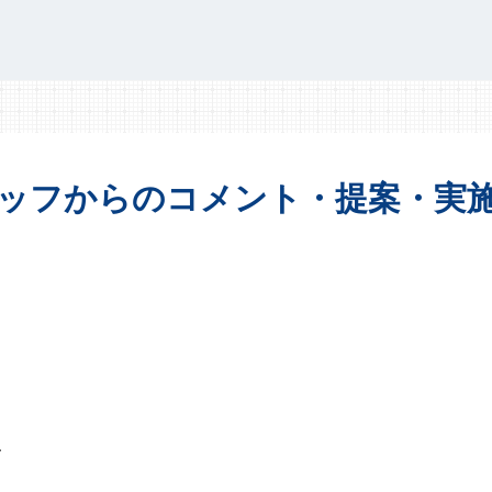
ッフからの
コメント・提案・
実
、