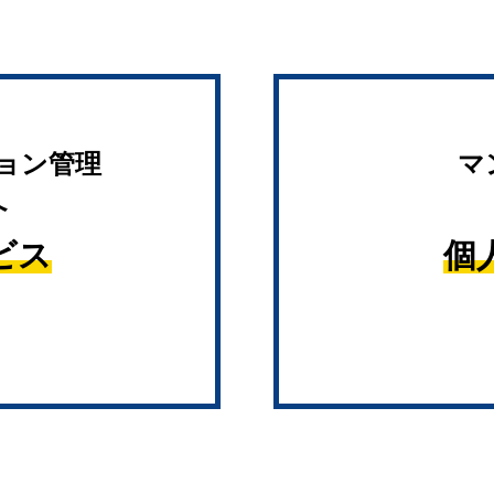
ョン管理
マ
へ
ビス
個