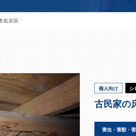
市右京区
個人向け
シ
古民家の
害虫・害獣・害