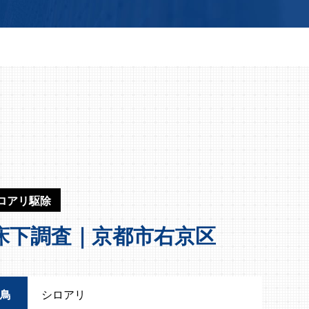
ロアリ駆除
床下調査｜京都市右京区
鳥
シロアリ