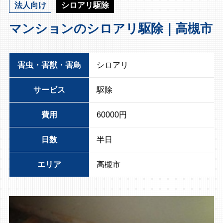
法人向け
シロアリ駆除
マンションのシロアリ駆除｜高槻市
害虫・害獣・害鳥
シロアリ
サービス
駆除
費用
60000円
日数
半日
エリア
高槻市