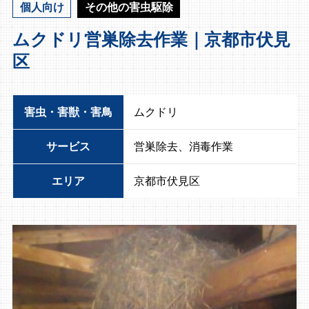
個人向け
その他の害虫駆除
ムクドリ営巣除去作業｜京都市伏見
区
害虫・害獣・害鳥
ムクドリ
サービス
営巣除去、消毒作業
エリア
京都市伏見区