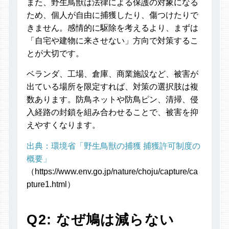
また、野生鳥獣は法律による保護の対象になる
ため、個人が自由に捕獲したり、傷つけたりで
きません。感情的に駆除を考えるより、まずは
「自宅や建物に来させない」方向で対策するこ
とが大切です。
ベランダ、工場、倉庫、商業施設など、被害が
出ている場所を限定すれば、対策の選択肢は複
数あります。防鳥ネットや防鳥ピン、清掃、侵
入経路の封鎖を組み合わせることで、被害を抑
えやすくなります。
出典：環境省「野生鳥獣の捕獲 捕獲許可制度の
概要」
（https://www.env.go.jp/nature/choju/capture/ca
pture1.html）
Q2: なぜ鳩は減らない