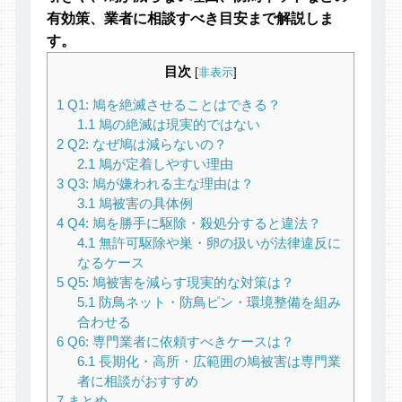
有効策、業者に相談すべき目安まで解説しま
す。
目次
[
非表示
]
1
Q1: 鳩を絶滅させることはできる？
1.1
鳩の絶滅は現実的ではない
2
Q2: なぜ鳩は減らないの？
2.1
鳩が定着しやすい理由
3
Q3: 鳩が嫌われる主な理由は？
3.1
鳩被害の具体例
4
Q4: 鳩を勝手に駆除・殺処分すると違法？
4.1
無許可駆除や巣・卵の扱いが法律違反に
なるケース
5
Q5: 鳩被害を減らす現実的な対策は？
5.1
防鳥ネット・防鳥ピン・環境整備を組み
合わせる
6
Q6: 専門業者に依頼すべきケースは？
6.1
長期化・高所・広範囲の鳩被害は専門業
者に相談がおすすめ
7
まとめ