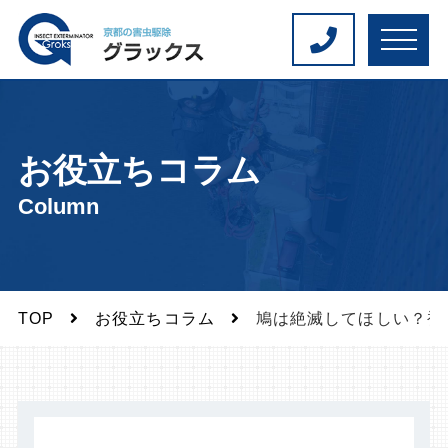
M
E
N
U
お役立ちコラム
Column
TOP
お役立ちコラム
鳩は絶滅してほしい？被