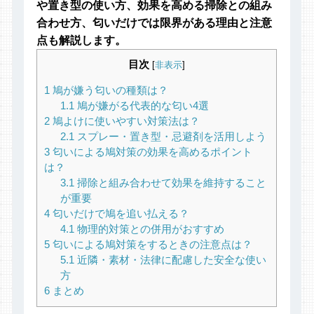
や置き型の使い方、効果を高める掃除との組み
合わせ方、匂いだけでは限界がある理由と注意
点も解説します。
目次
[
非表示
]
1
鳩が嫌う匂いの種類は？
1.1
鳩が嫌がる代表的な匂い4選
2
鳩よけに使いやすい対策法は？
2.1
スプレー・置き型・忌避剤を活用しよう
3
匂いによる鳩対策の効果を高めるポイント
は？
3.1
掃除と組み合わせて効果を維持すること
が重要
4
匂いだけで鳩を追い払える？
4.1
物理的対策との併用がおすすめ
5
匂いによる鳩対策をするときの注意点は？
5.1
近隣・素材・法律に配慮した安全な使い
方
6
まとめ