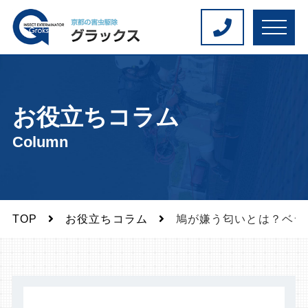
M
E
N
U
お役立ちコラム
Column
TOP
お役立ちコラム
鳩が嫌う匂いとは？ベラ