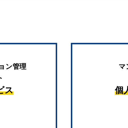
ョン管理
マ
へ
ビス
個