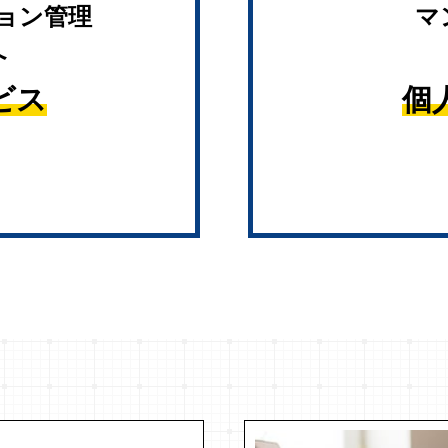
ョン管理
マ
へ
ビス
個