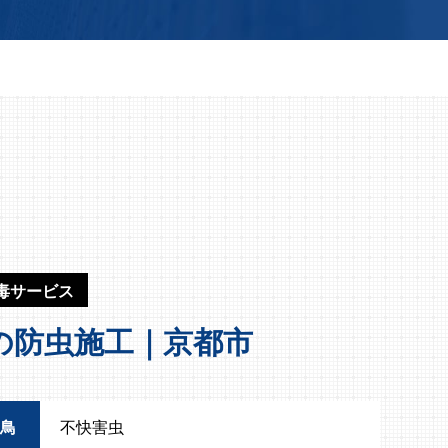
毒サービス
の防虫施工｜京都市
鳥
不快害虫