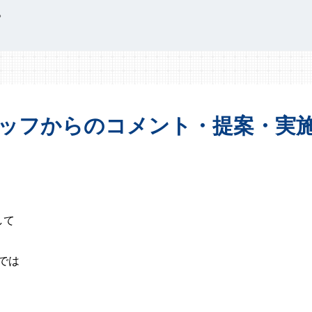
。
ッフからの
コメント・提案・
実
して
では