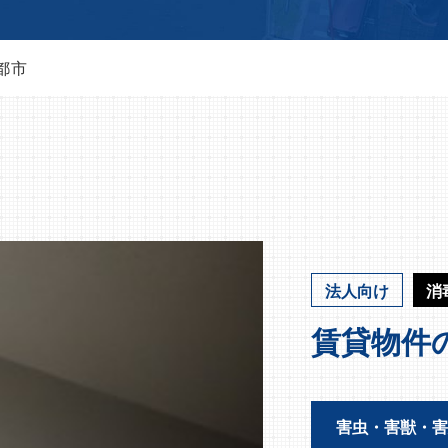
都市
法人向け
消
賃貸物件
害虫・害獣・害