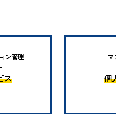
ョン管理
マ
へ
ビス
個