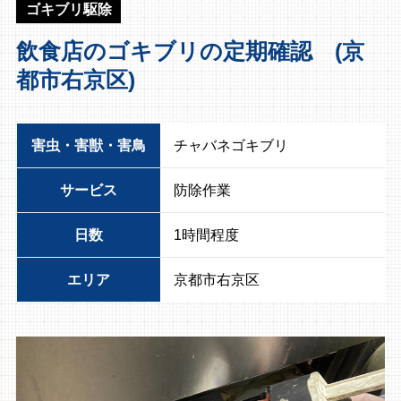
ゴキブリ駆除
飲食店のゴキブリの定期確認 (京
都市右京区)
害虫・害獣・害鳥
チャバネゴキブリ
サービス
防除作業
日数
1時間程度
エリア
京都市右京区