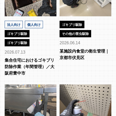
法人向け
個人向け
ゴキブリ駆除
ゴキブリ駆除
その他の害虫駆除
2026.06.14
ゴキブリ駆除
某施設内食堂の衛生管理｜
2026.07.13
京都市伏見区
集合住宅におけるゴキブリ
防除作業（年間管理）／大
阪府豊中市